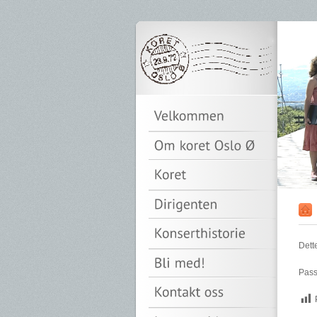
Dett
Pass