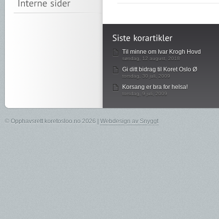
Til minne om Ivar Krogh Hovd
søndag, 12 august, 2018
Gi ditt bidrag til Koret Oslo Ø
torsdag, 30 juli, 2009
Korsang er bra for helsa!
torsdag, 9 juli, 2009
© Opphavsrett koretosloo.no 2026 |
Webdesign av Snyggt