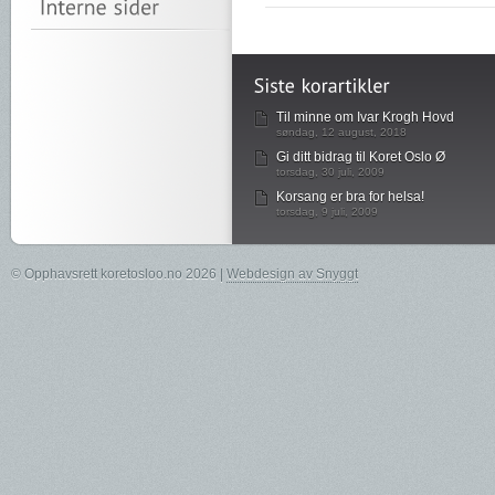
Til minne om Ivar Krogh Hovd
søndag, 12 august, 2018
Gi ditt bidrag til Koret Oslo Ø
torsdag, 30 juli, 2009
Korsang er bra for helsa!
torsdag, 9 juli, 2009
© Opphavsrett koretosloo.no 2026 |
Webdesign av Snyggt