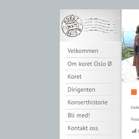
Dett
Pass