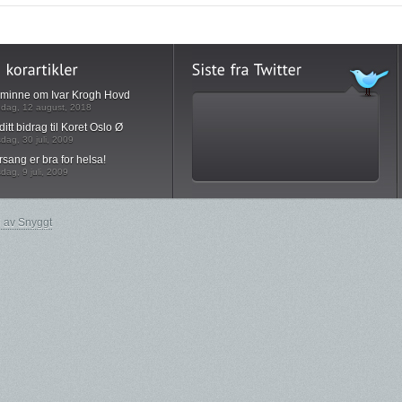
l minne om Ivar Krogh Hovd
dag, 12 august, 2018
ditt bidrag til Koret Oslo Ø
sdag, 30 juli, 2009
rsang er bra for helsa!
sdag, 9 juli, 2009
 av Snyggt