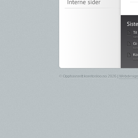
Ti
søn
Gi 
tor
Ko
tor
© Opphavsrett koretosloo.no 2026 |
Webdesign