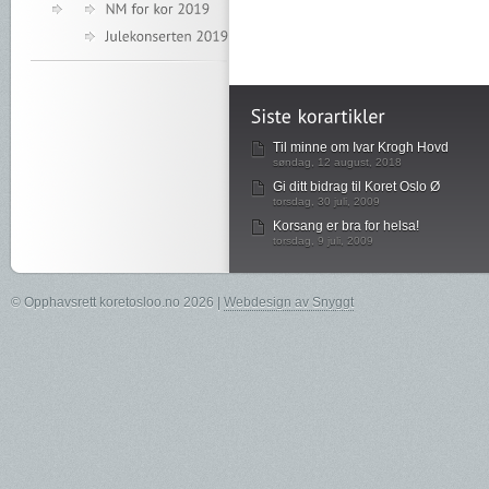
Til minne om Ivar Krogh Hovd
søndag, 12 august, 2018
Gi ditt bidrag til Koret Oslo Ø
torsdag, 30 juli, 2009
Korsang er bra for helsa!
torsdag, 9 juli, 2009
© Opphavsrett koretosloo.no 2026 |
Webdesign av Snyggt