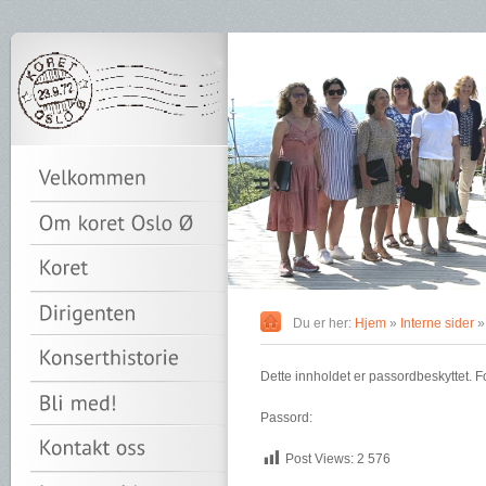
Du er her:
Hjem
»
Interne sider
»
Dette innholdet er passordbeskyttet. Fo
Passord:
Post Views:
2 576