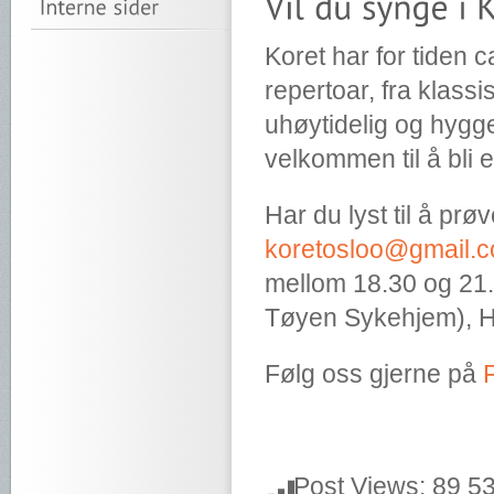
Koret har for tiden 
repertoar, fra klassi
uhøytidelig og hygg
velkommen til å bli 
Har du lyst til å prø
koretosloo@gmail.
mellom 18.30 og 21.00
Tøyen Sykehjem), H
Følg oss gjerne på
Post Views:
89 5