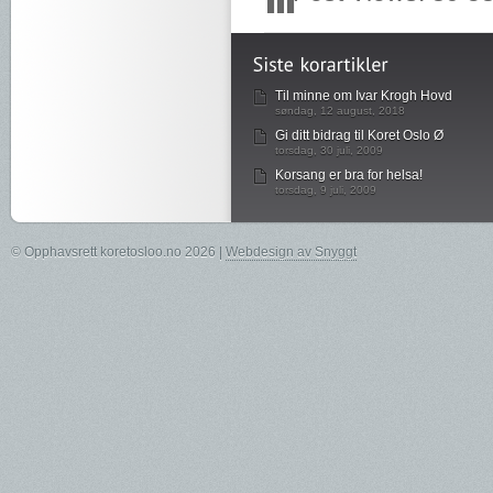
Til minne om Ivar Krogh Hovd
søndag, 12 august, 2018
Gi ditt bidrag til Koret Oslo Ø
torsdag, 30 juli, 2009
Korsang er bra for helsa!
torsdag, 9 juli, 2009
© Opphavsrett koretosloo.no 2026 |
Webdesign av Snyggt