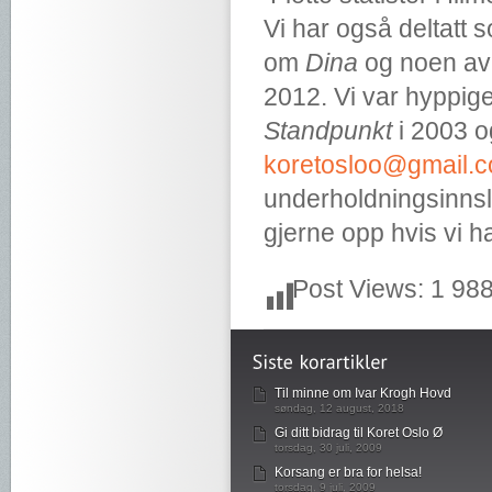
Vi har også deltatt s
om
Dina
og noen av
2012. Vi var hyppig
Standpunkt
i 2003 o
koretosloo@gmail.
underholdningsinnsla
gjerne opp hvis vi ha
Post Views:
1 98
Til minne om Ivar Krogh Hovd
søndag, 12 august, 2018
Gi ditt bidrag til Koret Oslo Ø
torsdag, 30 juli, 2009
Korsang er bra for helsa!
torsdag, 9 juli, 2009