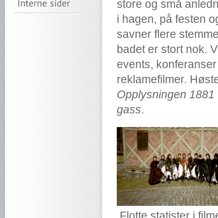
store og små anlednin
i hagen, på festen o
savner flere stemmer
badet er stort nok. V
events, konferanser o
reklamefilmer. Høst
Opplysningen 1881
gass
.
Flotte statister i fi